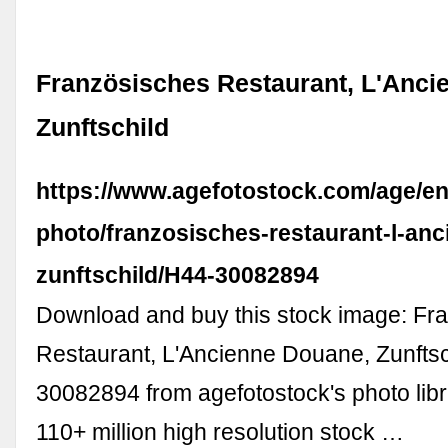
Französisches Restaurant, L'Anci
Zunftschild
https://www.agefotostock.com/age/en/
photo/franzosisches-restaurant-l-an
zunftschild/H44-30082894
Download and buy this stock image: Fr
Restaurant, L'Ancienne Douane, Zunftsc
30082894 from agefotostock's photo libr
110+ million high resolution stock …