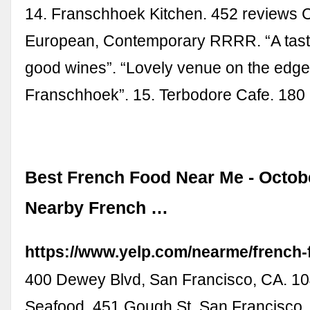
14. Franschhoek Kitchen. 452 reviews 
European, Contemporary RRRR. “A tasty
good wines”. “Lovely venue on the edge
Franschhoek”. 15. Terbodore Cafe. 180
Best French Food Near Me - Octob
Nearby French …
https://www.yelp.com/nearme/french-
400 Dewey Blvd, San Francisco, CA. 104
Seafood. 451 Gough St, San Francisco,