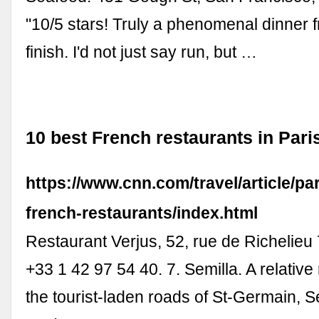
"10/5 stars! Truly a phenomenal dinner f
finish. I'd not just say run, but …
10 best French restaurants in Pari
https://www.cnn.com/travel/article/pa
french-restaurants/index.html
Restaurant Verjus, 52, rue de Richelieu
+33 1 42 97 54 40. 7. Semilla. A relativ
the tourist-laden roads of St-Germain, Se