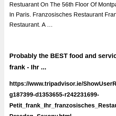
Restuarant On The 56th Floor Of Mont
In Paris. Franzosisches Restaurant Fra
Restaurant. A …
Probably the BEST food and service 
frank - Ihr ...
https://www.tripadvisor.ie/ShowUser
g187399-d1353655-r242231699-
Petit_frank_Ihr_franzosisches_Rest