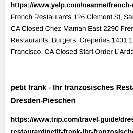
https://www.yelp.com/nearme/french-
French Restaurants 126 Clement St, Sa
CA Closed Chez Maman East 2290 Fre
Restaurants, Burgers, Creperies 1401 1
Francisco, CA Closed Start Order L’Ard
petit frank - Ihr franzosisches Rest
Dresden-Pieschen
https://www.trip.com/travel-guide/dr
restaurant/petit-frank-ihr-franzosisc