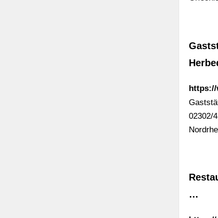
Gastst
Herbe
https:/
Gaststä
02302/4
Nordrhe
Restau
…