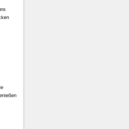
uns
cken
ie
Genießen