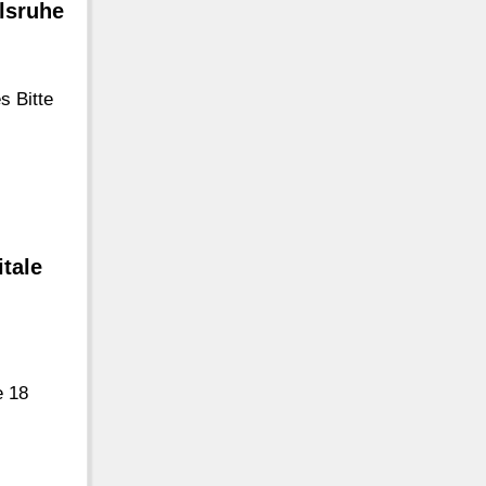
rlsruhe
s Bitte
itale
e 18