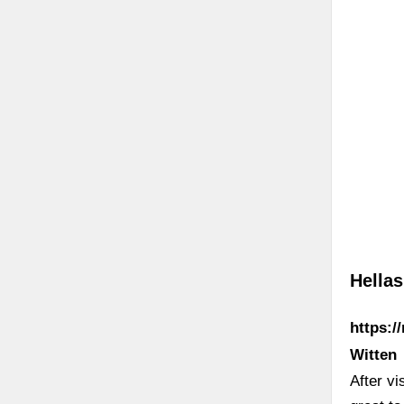
Hella
https:/
Witten
After vi