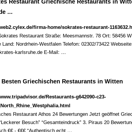
tes Restaurant Griechische Restaurants in Wit
e ...
/web2.cylex.de/firma-home/sokrates-restaurant-1163632.
okrates Restaurant Straße: Meesmannstr. 78 Ort: 58456 Wi
 Land: Nordrhein-Westfalen Telefon: 02302/73422 Webseite
rates-karlsruhe.de E-Mail: …
 Besten Griechischen Restaurants in Witten
/www.tripadvisor.de/Restaurants-g642090-c23-
_North_Rhine_Westphalia.html
sches Restaurant Athos 24 Bewertungen Jetzt geöffnet Grie
 “Leckerer Besuch” “Gesamteindruck” 3. Piraus 20 Bewertu
sch €€ - €€€ “Authentisch echt …