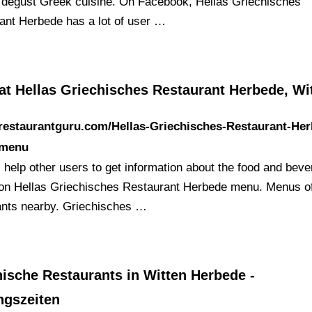
o degust Greek cuisine. On Facebook, Hellas Griechisches
ant Herbede has a lot of user …
at Hellas Griechisches Restaurant Herbede, Wi
/restaurantguru.com/Hellas-Griechisches-Restaurant-He
/menu
l help other users to get information about the food and bev
 on Hellas Griechisches Restaurant Herbede menu. Menus o
ants nearby. Griechisches …
ische Restaurants in Witten Herbede -
ngszeiten