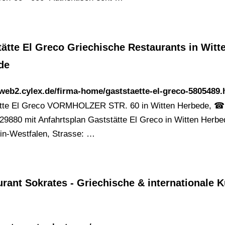
ätte El Greco Griechische Restaurants in Witt
de
/web2.cylex.de/firma-home/gaststaette-el-greco-5805489.
tte El Greco VORMHOLZER STR. 60 in Witten Herbede, ☎ 
29880 mit Anfahrtsplan Gaststätte El Greco in Witten Herbe
in-Westfalen, Strasse: …
rant Sokrates - Griechische & internationale 