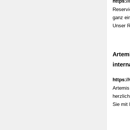
https:/
Reservi
ganz ei
Unser R
Artemi
intern
https:/
Artemis
herzlic
Sie mit