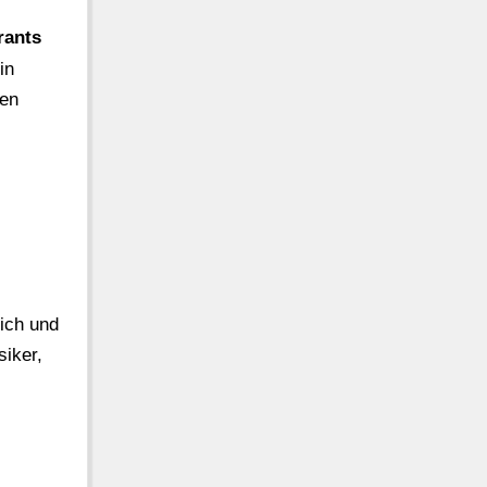
rants
in
ten
lich und
siker,