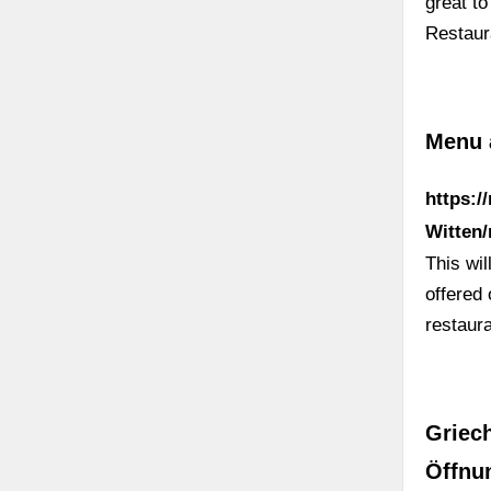
great t
Restaur
Menu 
https:/
Witten
This wil
offered
restaur
Griech
Öffnu