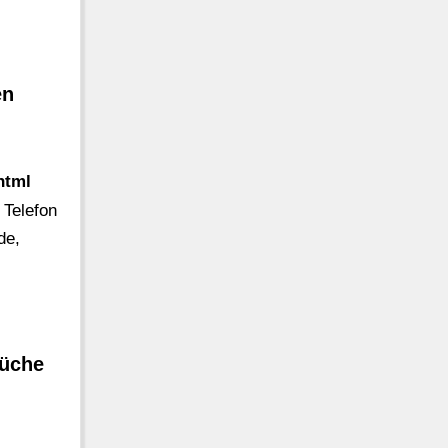
en
html
Telefon
de,
Küche