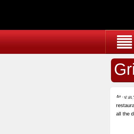
Gr
He
At east
restaura
all the