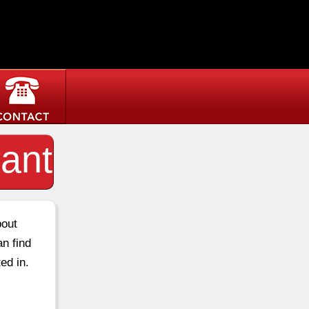
ant
bout
an find
ed in.