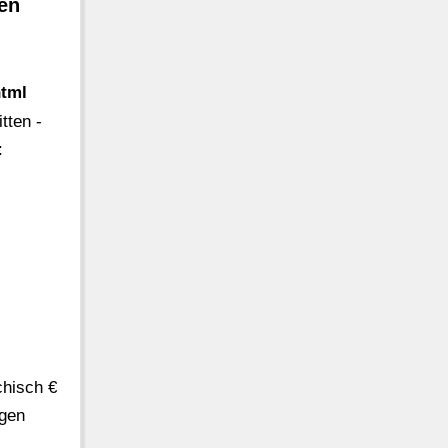
ten
html
tten -
:
chisch €
ngen