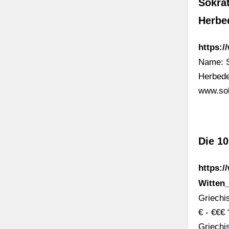
Sokra
Herbed
https:/
Name: S
Herbede
www.sok
Die 10
https:/
Witten
Griechi
€ - €€€
Griechi