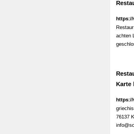
Restau
https:/
Restaura
achten 
geschlo
Restau
Karte 
https:/
griechi
76137 K
info@so