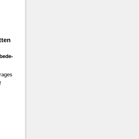
tten
rbede-
erages
f