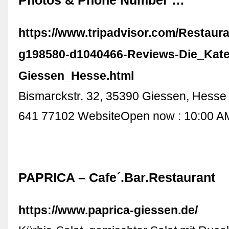
Photos & Phone Number …
https://www.tripadvisor.com/Restaur
g198580-d1040466-Reviews-Die_Kate
Giessen_Hesse.html
Bismarckstr. 32, 35390 Giessen, Hess
641 77102 WebsiteOpen now : 10:00 AM
PAPRICA – Cafe´.Bar.Restaurant
https://www.paprica-giessen.de/