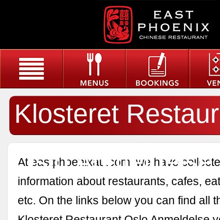
Klosteret Restaur
Oslo Anmeldelse
At eastphoenixau.com, we have collected
information about restaurants, cafes, eat
etc. On the links below you can find all 
Klosteret Restaurant Oslo Anmeldelse y