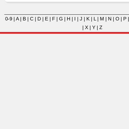
0-9
|
A
|
B
|
C
|
D
|
E
|
F
|
G
|
H
|
I
|
J
|
K
|
L
|
M
|
N
|
O
|
P
|
X
|
Y
|
Z