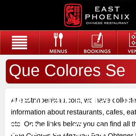
Que Colores Se
Mezclan Para Ob
At eastphoenixau.com, we have collected
information about restaurants, cafes, eat
El Color Cafe
etc. On the links below you can find all 
Que Colores Se Mezclan Para Obtener 