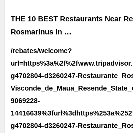
THE 10 BEST Restaurants Near Re
Rosmarinus in …
/rebates/welcome?
url=https%3a%2f%2fwww.tripadvisor
g4702804-d3260247-Restaurante_Ro
Visconde_de_Maua_Resende_State_o
9069228-
14416639%3furl%3dhttps%253a%252f
g4702804-d3260247-Restaurante_Ro