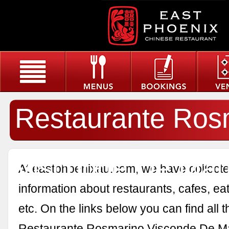
Restaurante Ros
Visconde De Ma
At eastphoenixau.com, we have collected
information about restaurants, cafes, eat
etc. On the links below you can find all 
Restaurante Rosmarino Visconde De M