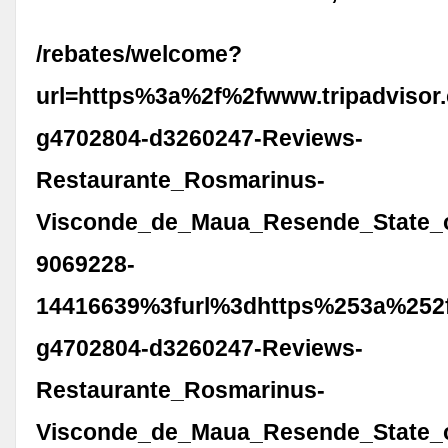
/rebates/welcome?
url=https%3a%2f%2fwww.tripadvisor
g4702804-d3260247-Reviews-
Restaurante_Rosmarinus-
Visconde_de_Maua_Resende_State_o
9069228-
14416639%3furl%3dhttps%253a%252f
g4702804-d3260247-Reviews-
Restaurante_Rosmarinus-
Visconde_de_Maua_Resende_State_