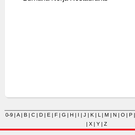
0-9
|
A
|
B
|
C
|
D
|
E
|
F
|
G
|
H
|
I
|
J
|
K
|
L
|
M
|
N
|
O
|
P
|
X
|
Y
|
Z