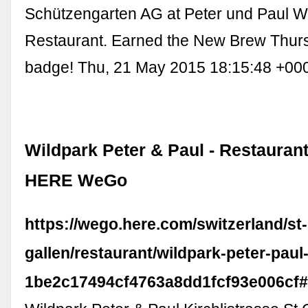
Schützengarten AG at Peter und Paul W
Restaurant. Earned the New Brew Thurs
badge! Thu, 21 May 2015 18:15:48 +0
Wildpark Peter & Paul - Restaurant 
HERE WeGo
https://wego.here.com/switzerland/st-
gallen/restaurant/wildpark-peter-paul
1be2c17494cf4763a8dd1fcf93e006cf#