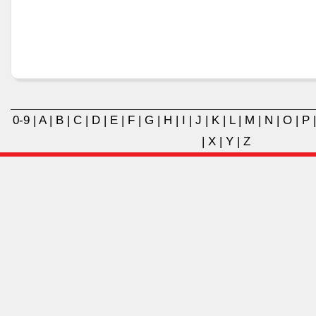
0-9
|
A
|
B
|
C
|
D
|
E
|
F
|
G
|
H
|
I
|
J
|
K
|
L
|
M
|
N
|
O
|
P
|
X
|
Y
|
Z